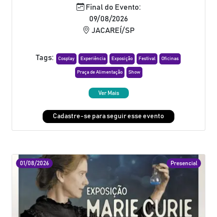
Final do Evento:
09/08/2026
JACAREÍ/SP
Tags:
Cosplay
Experiência
Exposição
Festival
Oficinas
Praça de Alimentação
Show
Ver Mais
Cadastre-se para seguir esse evento
01/08/2026
Presencial