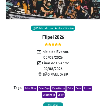
Publicado por : Andrey Silveira
Flipei 2026
Início do Evento:
05/08/2026
Final do Evento:
09/08/2026
SÃO PAULO/SP
Tags:
Artist Alley
Bate-Papo
Experiência
Feira
Festa
Livros
Quadrinhos
Show
Ver Mais