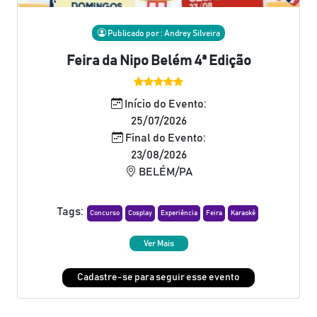
Publicado por : Andrey Silveira
Feira da Nipo Belém 4ª Edição
Início do Evento:
25/07/2026
Final do Evento:
23/08/2026
BELÉM/PA
Tags:
Concurso
Cosplay
Experiência
Feira
Karaokê
Ver Mais
Cadastre-se para seguir esse evento