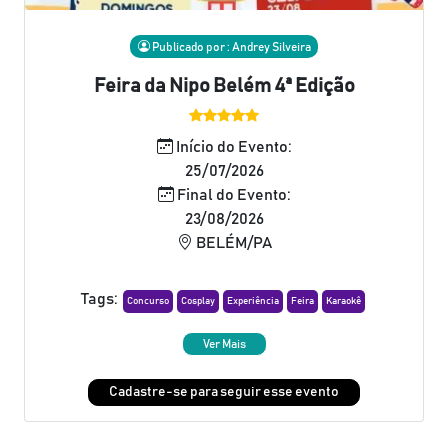
Publicado por : Andrey Silveira
Feira da Nipo Belém 4ª Edição
Início do Evento:
25/07/2026
Final do Evento:
23/08/2026
BELÉM/PA
Tags:
Concurso
Cosplay
Experiência
Feira
Karaokê
Ver Mais
Cadastre-se para seguir esse evento