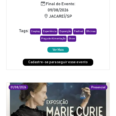
Final do Evento:
09/08/2026
JACAREÍ/SP
Tags:
Cosplay
Experiência
Exposição
Festival
Oficinas
Praça de Alimentação
Show
Ver Mais
Cadastre-se para seguir esse evento
01/08/2026
Presencial