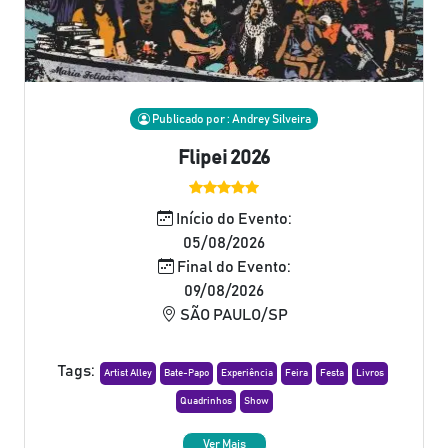
Publicado por : Andrey Silveira
Flipei 2026
Início do Evento:
05/08/2026
Final do Evento:
09/08/2026
SÃO PAULO/SP
Tags:
Artist Alley
Bate-Papo
Experiência
Feira
Festa
Livros
Quadrinhos
Show
Ver Mais